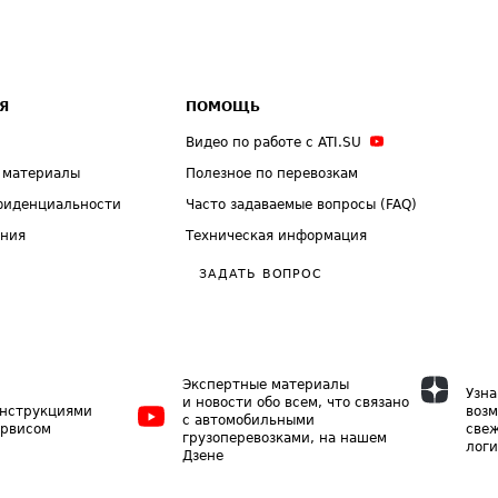
Я
ПОМОЩЬ
Видео по работе с ATI.SU
 материалы
Полезное по перевозкам
фиденциальности
Часто задаваемые вопросы (FAQ)
ения
Техническая информация
ЗАДАТЬ ВОПРОС
Экспертные материалы
Узна
и новости обо всем, что связано
инструкциями
возм
с автомобильными
ервисом
свеж
грузоперевозками, на нашем
логи
Дзене