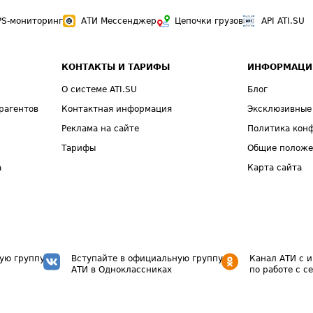
PS-мониторинг
АТИ Мессенджер
Цепочки грузов
API ATI.SU
КОНТАКТЫ И ТАРИФЫ
ИНФОРМАЦИ
О системе ATI.SU
Блог
рагентов
Контактная информация
Эксклюзивные
Реклама на сайте
Политика кон
Тарифы
Общие полож
а
Карта сайта
ую группу
Вступайте в официальную группу
Канал АТИ с 
АТИ в Одноклассниках
по работе с с