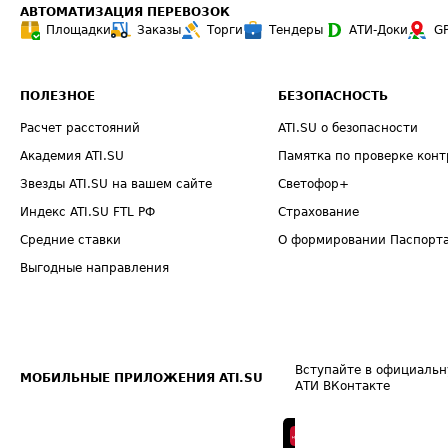
АВТОМАТИЗАЦИЯ ПЕРЕВОЗОК
Площадки
Заказы
Торги
Тендеры
АТИ-Доки
G
ПОЛЕЗНОЕ
БЕЗОПАСНОСТЬ
Расчет расстояний
ATI.SU о безопасности
Академия ATI.SU
Памятка по проверке конт
Звезды ATI.SU на вашем сайте
Светофор+
Индекс ATI.SU FTL РФ
Страхование
Средние ставки
О формировании Паспорт
Выгодные направления
Вступайте в официальн
МОБИЛЬНЫЕ ПРИЛОЖЕНИЯ ATI.SU
АТИ ВКонтакте