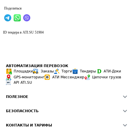
Поделиться
ID тендера в ATI.SU
51904
АВТОМАТИЗАЦИЯ ПЕРЕВОЗОК
Площадки
Заказы
Торги
Тендеры
АТИ-Доки
GPS-мониторинг
АТИ Мессенджер
Цепочки грузов
API ATI.SU
ПОЛЕЗНОЕ
Расчет расстояний
БЕЗОПАСНОСТЬ
Академия ATI.SU
ATI.SU о безопасности
Звезды ATI.SU на вашем сайте
КОНТАКТЫ И ТАРИФЫ
Памятка по проверке контрагентов
Индекс ATI.SU FTL РФ