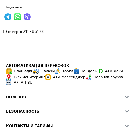
Поделиться
ID тендера в ATI.SU
51900
АВТОМАТИЗАЦИЯ ПЕРЕВОЗОК
Площадки
Заказы
Торги
Тендеры
АТИ-Доки
GPS-мониторинг
АТИ Мессенджер
Цепочки грузов
API ATI.SU
ПОЛЕЗНОЕ
Расчет расстояний
БЕЗОПАСНОСТЬ
Академия ATI.SU
ATI.SU о безопасности
Звезды ATI.SU на вашем сайте
КОНТАКТЫ И ТАРИФЫ
Памятка по проверке контрагентов
Индекс ATI.SU FTL РФ