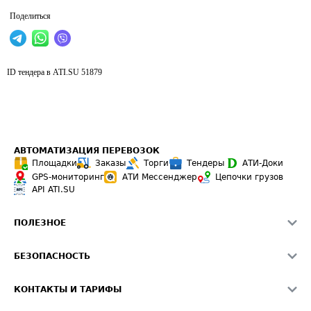
Поделиться
ID тендера в ATI.SU
51879
АВТОМАТИЗАЦИЯ ПЕРЕВОЗОК
Площадки
Заказы
Торги
Тендеры
АТИ-Доки
GPS-мониторинг
АТИ Мессенджер
Цепочки грузов
API ATI.SU
ПОЛЕЗНОЕ
Расчет расстояний
БЕЗОПАСНОСТЬ
Академия ATI.SU
ATI.SU о безопасности
Звезды ATI.SU на вашем сайте
КОНТАКТЫ И ТАРИФЫ
Памятка по проверке контрагентов
Индекс ATI.SU FTL РФ