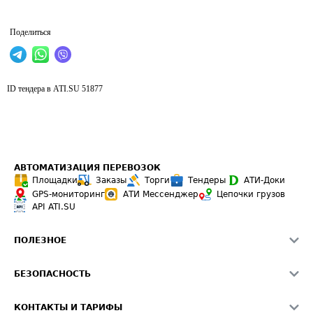
Поделиться
ID тендера в ATI.SU
51877
АВТОМАТИЗАЦИЯ ПЕРЕВОЗОК
Площадки
Заказы
Торги
Тендеры
АТИ-Доки
GPS-мониторинг
АТИ Мессенджер
Цепочки грузов
API ATI.SU
ПОЛЕЗНОЕ
Расчет расстояний
БЕЗОПАСНОСТЬ
Академия ATI.SU
ATI.SU о безопасности
Звезды ATI.SU на вашем сайте
КОНТАКТЫ И ТАРИФЫ