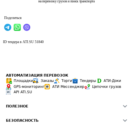
на перевозку грузов и поиск транспорта
Поделиться
ID тендера в ATI.SU
51840
АВТОМАТИЗАЦИЯ ПЕРЕВОЗОК
Площадки
Заказы
Торги
Тендеры
АТИ-Доки
GPS-мониторинг
АТИ Мессенджер
Цепочки грузов
API ATI.SU
ПОЛЕЗНОЕ
Расчет расстояний
БЕЗОПАСНОСТЬ
Академия ATI.SU
ATI.SU о безопасности
Звезды ATI.SU на вашем сайте