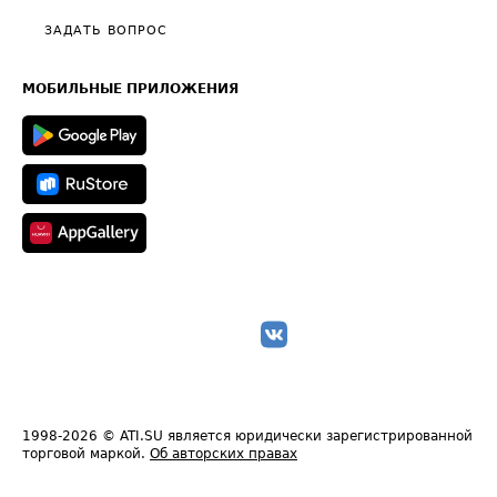
Политика конфиденциальности
Полезное по перевозкам
Общие положения
ЗАДАТЬ ВОПРОС
Часто задаваемые вопросы (FAQ)
Карта сайта
Техническая информация
МОБИЛЬНЫЕ ПРИЛОЖЕНИЯ
1998-2026
© ATI.SU является юридически зарегистрированной
торговой маркой.
Об авторских правах