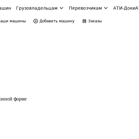
ашин
Грузовладельцам
Перевозчикам
АТИ-Доки
А
Ваши машины
Добавить машину
Заказы
ронной форме