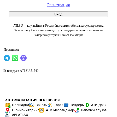
Регистрация
Вход
ATI.SU — крупнейшая в России биржа автомобильных грузоперевозок.
Зарегистрируйтесь и получите доступ к тендерам на перевозки, заявкам
на перевозку грузов и поиск транспорта
Поделиться
ID тендера в ATI.SU
51749
АВТОМАТИЗАЦИЯ ПЕРЕВОЗОК
Площадки
Заказы
Торги
Тендеры
АТИ-Доки
GPS-мониторинг
АТИ Мессенджер
Цепочки грузов
API ATI.SU