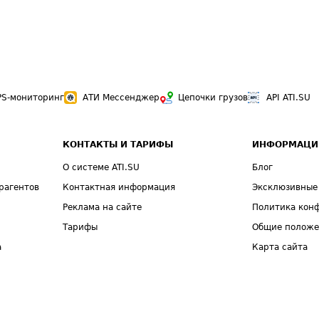
PS-мониторинг
АТИ Мессенджер
Цепочки грузов
API ATI.SU
КОНТАКТЫ И ТАРИФЫ
ИНФОРМАЦИ
О системе ATI.SU
Блог
рагентов
Контактная информация
Эксклюзивные
Реклама на сайте
Политика кон
Тарифы
Общие полож
а
Карта сайта