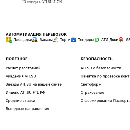
ID тендера в ATI.SU
51740
АВТОМАТИЗАЦИЯ ПЕРЕВОЗОК
Площадки
Заказы
Торги
Тендеры
АТИ-Доки
G
ПОЛЕЗНОЕ
БЕЗОПАСНОСТЬ
Расчет расстояний
ATI.SU о безопасности
Академия ATI.SU
Памятка по проверке конт
Звезды ATI.SU на вашем сайте
Светофор+
Индекс ATI.SU FTL РФ
Страхование
Средние ставки
О формировании Паспорт
Выгодные направления