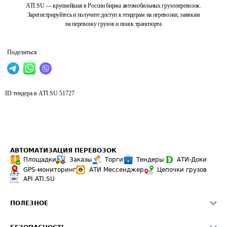
ATI.SU — крупнейшая в России биржа автомобильных грузоперевозок.
Зарегистрируйтесь и получите доступ к тендерам на перевозки, заявкам
на перевозку грузов и поиск транспорта
Поделиться
ID тендера в ATI.SU
51727
АВТОМАТИЗАЦИЯ ПЕРЕВОЗОК
Площадки
Заказы
Торги
Тендеры
АТИ-Доки
GPS-мониторинг
АТИ Мессенджер
Цепочки грузов
API ATI.SU
ПОЛЕЗНОЕ
Расчет расстояний