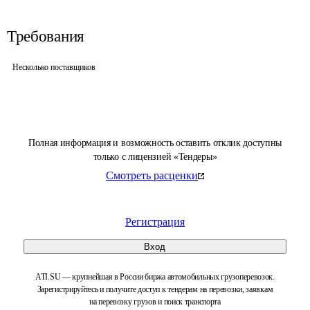
Требования
Несколько поставщиков
Полная информация и возможность оставить отклик доступны
только с лицензией «Тендеры»
Смотреть расценки
Регистрация
Вход
ATI.SU — крупнейшая в России биржа автомобильных грузоперевозок.
Зарегистрируйтесь и получите доступ к тендерам на перевозки, заявкам
на перевозку грузов и поиск транспорта