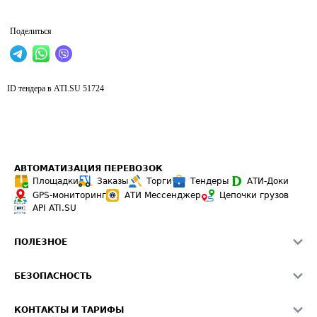
Поделиться
ID тендера в ATI.SU
51724
АВТОМАТИЗАЦИЯ ПЕРЕВОЗОК
Площадки
Заказы
Торги
Тендеры
АТИ-Доки
GPS-мониторинг
АТИ Мессенджер
Цепочки грузов
API ATI.SU
ПОЛЕЗНОЕ
Расчет расстояний
БЕЗОПАСНОСТЬ
Академия ATI.SU
ATI.SU о безопасности
Звезды ATI.SU на вашем сайте
КОНТАКТЫ И ТАРИФЫ