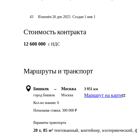
43
Изменён
26 дек 2025
.
Создан
1 янв 1
Стоимость контракта
12 600 000
c НДС
Маршруты и транспорт
Бишкек
→
Москва
3 951
км
Маршрут на карте
город Бишкек
Москва
Кол-во машин:
6
Начальная ставка:
300 000
₽
Варианты транспорта
20 т
,
85 м³
тентованный, контейнер, изотермический, ф