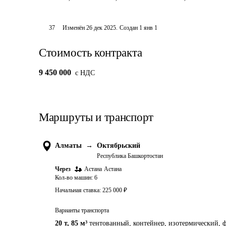
37
Изменён
26 дек 2025
.
Создан
1 янв 1
Стоимость контракта
9 450 000
c НДС
Маршруты и транспорт
Алматы
→
Октябрьский
Республика Башкортостан
Через
Астана
Астана
Кол-во машин:
6
Начальная ставка:
225 000
₽
Варианты транспорта
20 т
,
85 м³
тентованный, контейнер, изотермический, ф