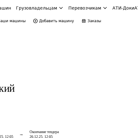
ашин
Грузовладельцам
Перевозчикам
АТИ-Доки
А
Ваши машины
Добавить машину
Заказы
кий
Окончание тендера
25, 12:05
26.12.25, 12:05