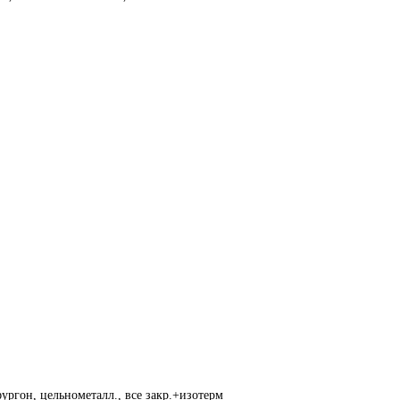
ургон, цельнометалл., все закр.+изотерм