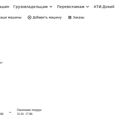
ашин
Грузовладельцам
Перевозчикам
АТИ-Доки
А
Ваши машины
Добавить машину
Заказы
рт
Окончание тендера
:00
31.01, 17:00