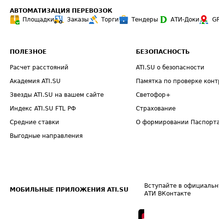
АВТОМАТИЗАЦИЯ ПЕРЕВОЗОК
Площадки
Заказы
Торги
Тендеры
АТИ-Доки
G
ПОЛЕЗНОЕ
БЕЗОПАСНОСТЬ
Расчет расстояний
ATI.SU о безопасности
Академия ATI.SU
Памятка по проверке конт
Звезды ATI.SU на вашем сайте
Светофор+
Индекс ATI.SU FTL РФ
Страхование
Средние ставки
О формировании Паспорт
Выгодные направления
Вступайте в официальн
МОБИЛЬНЫЕ ПРИЛОЖЕНИЯ ATI.SU
АТИ ВКонтакте