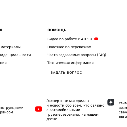
Я
ПОМОЩЬ
Видео по работе с ATI.SU
 материалы
Полезное по перевозкам
фиденциальности
Часто задаваемые вопросы (FAQ)
ения
Техническая информация
ЗАДАТЬ ВОПРОС
Экспертные материалы
Узна
и новости обо всем, что связано
инструкциями
возм
с автомобильными
ервисом
свеж
грузоперевозками, на нашем
логи
Дзене