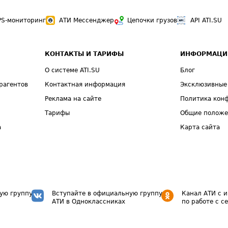
PS-мониторинг
АТИ Мессенджер
Цепочки грузов
API ATI.SU
КОНТАКТЫ И ТАРИФЫ
ИНФОРМАЦИ
О системе ATI.SU
Блог
рагентов
Контактная информация
Эксклюзивные
Реклама на сайте
Политика кон
Тарифы
Общие полож
а
Карта сайта
ую группу
Вступайте в официальную группу
Канал АТИ с 
АТИ в Одноклассниках
по работе с с