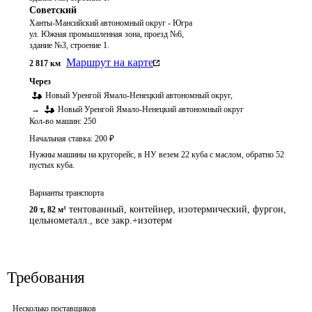
Советский
Ханты-Мансийский автономный округ - Югра
ул. Южная промышленная зона, проезд №6,
здание №3, строение 1.
Маршрут на карте
2 817
км
Через
Новый Уренгой
Ямало-Ненецкий автономный округ
,
→
Новый Уренгой
Ямало-Ненецкий автономный округ
Кол-во машин:
250
Начальная ставка:
200
₽
Нужны машины на кругорейс, в НУ везем 22 куба с маслом, обратно 52
пустых куба.
Варианты транспорта
тентованный, контейнер, изотермический, фургон,
20 т
,
82 м³
цельнометалл., все закр.+изотерм
Требования
Несколько поставщиков