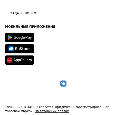
Тарифы
Видео по работе с ATI.SU
Политика конфиденциальности
Полезное по перевозкам
Общие положения
ЗАДАТЬ ВОПРОС
Часто задаваемые вопросы (FAQ)
Карта сайта
Техническая информация
МОБИЛЬНЫЕ ПРИЛОЖЕНИЯ
1998-2026
© ATI.SU является юридически зарегистрированной
торговой маркой.
Об авторских правах