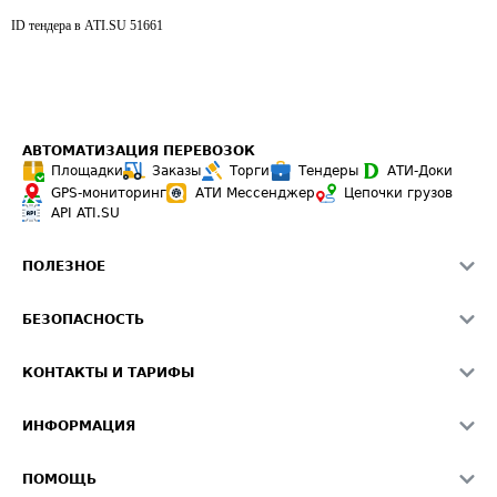
ID тендера в ATI.SU
51661
АВТОМАТИЗАЦИЯ ПЕРЕВОЗОК
Площадки
Заказы
Торги
Тендеры
АТИ-Доки
GPS-мониторинг
АТИ Мессенджер
Цепочки грузов
API ATI.SU
ПОЛЕЗНОЕ
Расчет расстояний
БЕЗОПАСНОСТЬ
Академия ATI.SU
ATI.SU о безопасности
Звезды ATI.SU на вашем сайте
КОНТАКТЫ И ТАРИФЫ
Памятка по проверке контрагентов
Индекс ATI.SU FTL РФ
О системе ATI.SU
Светофор+
Средние ставки
ИНФОРМАЦИЯ
Контактная информация
Страхование
Выгодные направления
Блог
Реклама на сайте
О формировании Паспорта
ПОМОЩЬ
Эксклюзивные материалы