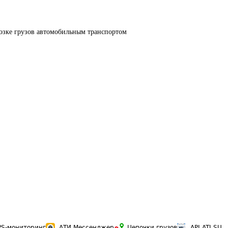
озке грузов автомобильным транспортом
PS-мониторинг
АТИ Мессенджер
Цепочки грузов
API ATI.SU