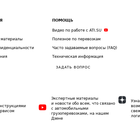
Я
ПОМОЩЬ
Видео по работе с ATI.SU
 материалы
Полезное по перевозкам
фиденциальности
Часто задаваемые вопросы (FAQ)
ения
Техническая информация
ЗАДАТЬ ВОПРОС
Экспертные материалы
Узна
и новости обо всем, что связано
инструкциями
возм
с автомобильными
ервисом
свеж
грузоперевозками, на нашем
логи
Дзене