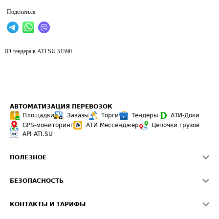
Поделиться
ID тендера в ATI.SU
51590
АВТОМАТИЗАЦИЯ ПЕРЕВОЗОК
Площадки
Заказы
Торги
Тендеры
АТИ-Доки
GPS-мониторинг
АТИ Мессенджер
Цепочки грузов
API ATI.SU
ПОЛЕЗНОЕ
Расчет расстояний
БЕЗОПАСНОСТЬ
Академия ATI.SU
ATI.SU о безопасности
Звезды ATI.SU на вашем сайте
КОНТАКТЫ И ТАРИФЫ
Памятка по проверке контрагентов
Индекс ATI.SU FTL РФ