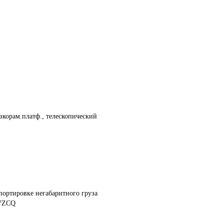
изкорам.платф., телескопический
портировке негабаритного груза
VZCQ