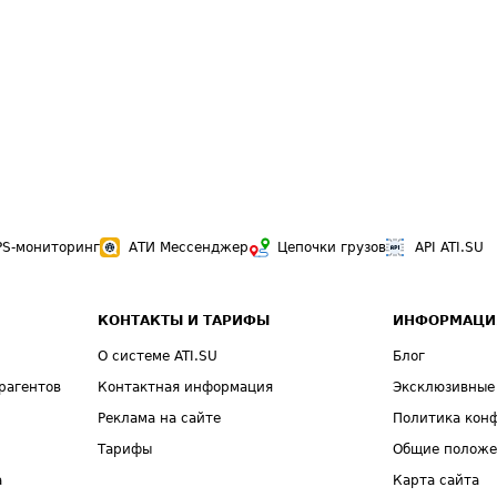
PS-мониторинг
АТИ Мессенджер
Цепочки грузов
API ATI.SU
КОНТАКТЫ И ТАРИФЫ
ИНФОРМАЦИ
О системе ATI.SU
Блог
рагентов
Контактная информация
Эксклюзивные
Реклама на сайте
Политика кон
Тарифы
Общие полож
а
Карта сайта