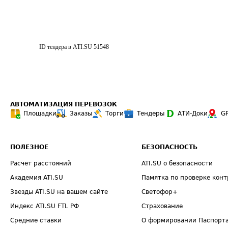
ID тендера в ATI.SU
51548
АВТОМАТИЗАЦИЯ ПЕРЕВОЗОК
Площадки
Заказы
Торги
Тендеры
АТИ-Доки
G
ПОЛЕЗНОЕ
БЕЗОПАСНОСТЬ
Расчет расстояний
ATI.SU о безопасности
Академия ATI.SU
Памятка по проверке конт
Звезды ATI.SU на вашем сайте
Светофор+
Индекс ATI.SU FTL РФ
Страхование
Средние ставки
О формировании Паспорт