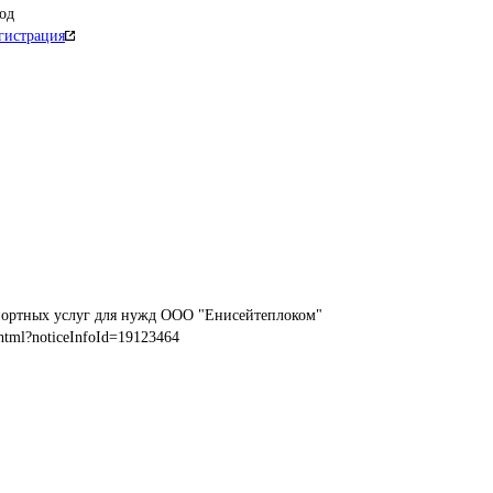
од
гистрация
портных услуг для нужд ООО "Енисейтеплоком"
html?noticeInfoId=19123464