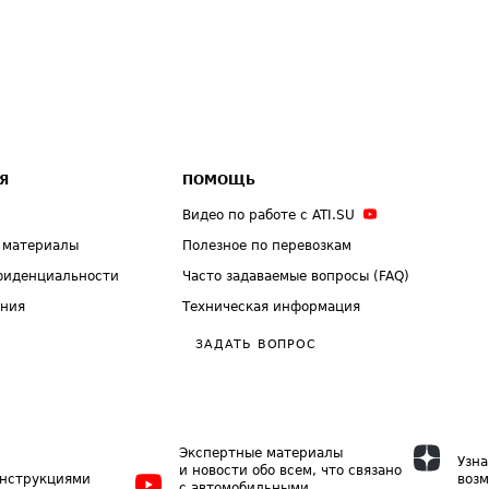
Я
ПОМОЩЬ
Видео по работе с ATI.SU
 материалы
Полезное по перевозкам
фиденциальности
Часто задаваемые вопросы (FAQ)
ения
Техническая информация
ЗАДАТЬ ВОПРОС
Экспертные материалы
Узна
и новости обо всем, что связано
инструкциями
возм
с автомобильными