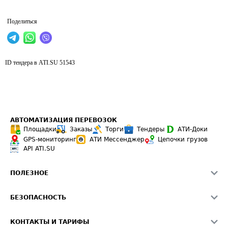
Поделиться
ID тендера в ATI.SU
51543
АВТОМАТИЗАЦИЯ ПЕРЕВОЗОК
Площадки
Заказы
Торги
Тендеры
АТИ-Доки
GPS-мониторинг
АТИ Мессенджер
Цепочки грузов
API ATI.SU
ПОЛЕЗНОЕ
Расчет расстояний
БЕЗОПАСНОСТЬ
Академия ATI.SU
ATI.SU о безопасности
Звезды ATI.SU на вашем сайте
КОНТАКТЫ И ТАРИФЫ