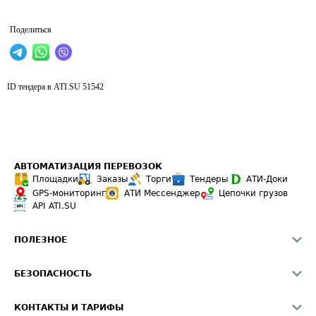
Поделиться
ID тендера в ATI.SU
51542
АВТОМАТИЗАЦИЯ ПЕРЕВОЗОК
Площадки
Заказы
Торги
Тендеры
АТИ-Доки
GPS-мониторинг
АТИ Мессенджер
Цепочки грузов
API ATI.SU
ПОЛЕЗНОЕ
Расчет расстояний
БЕЗОПАСНОСТЬ
Академия ATI.SU
ATI.SU о безопасности
Звезды ATI.SU на вашем сайте
КОНТАКТЫ И ТАРИФЫ