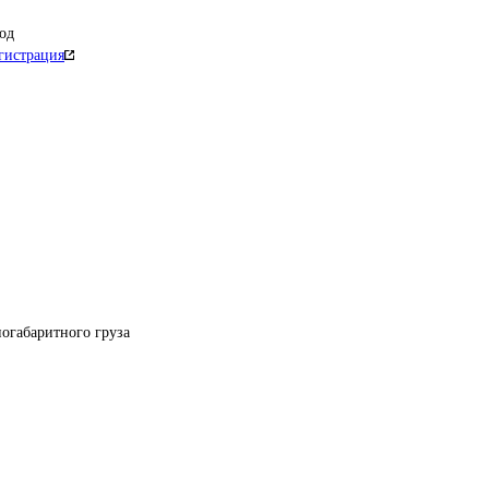
од
гистрация
огабаритного груза