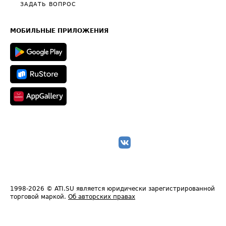
Полезное по перевозкам
Общие положения
ЗАДАТЬ ВОПРОС
Часто задаваемые вопросы (FAQ)
Карта сайта
Техническая информация
МОБИЛЬНЫЕ ПРИЛОЖЕНИЯ
1998-2026
© ATI.SU является юридически зарегистрированной
торговой маркой.
Об авторских правах