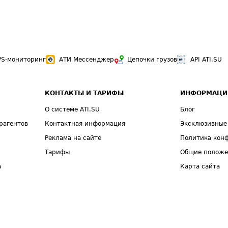
PS-мониторинг
АТИ Мессенджер
Цепочки грузов
API ATI.SU
КОНТАКТЫ И ТАРИФЫ
ИНФОРМАЦИ
О системе ATI.SU
Блог
рагентов
Контактная информация
Эксклюзивные
Реклама на сайте
Политика кон
Тарифы
Общие полож
а
Карта сайта