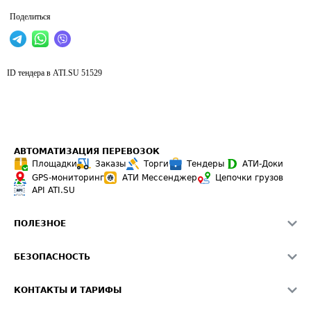
Поделиться
ID тендера в ATI.SU
51529
АВТОМАТИЗАЦИЯ ПЕРЕВОЗОК
Площадки
Заказы
Торги
Тендеры
АТИ-Доки
GPS-мониторинг
АТИ Мессенджер
Цепочки грузов
API ATI.SU
ПОЛЕЗНОЕ
Расчет расстояний
БЕЗОПАСНОСТЬ
Академия ATI.SU
ATI.SU о безопасности
Звезды ATI.SU на вашем сайте
КОНТАКТЫ И ТАРИФЫ
Памятка по проверке контрагентов
Индекс ATI.SU FTL РФ