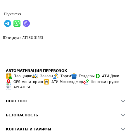
Поделиться
ID тендера в ATI.SU
51525
АВТОМАТИЗАЦИЯ ПЕРЕВОЗОК
Площадки
Заказы
Торги
Тендеры
АТИ-Доки
GPS-мониторинг
АТИ Мессенджер
Цепочки грузов
API ATI.SU
ПОЛЕЗНОЕ
Расчет расстояний
БЕЗОПАСНОСТЬ
Академия ATI.SU
ATI.SU о безопасности
Звезды ATI.SU на вашем сайте
КОНТАКТЫ И ТАРИФЫ