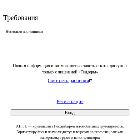
Требования
Несколько поставщиков
Полная информация и возможность оставить отклик доступны
только с лицензией «Тендеры»
Смотреть расценки
Регистрация
Вход
ATI.SU — крупнейшая в России биржа автомобильных грузоперевозок.
Зарегистрируйтесь и получите доступ к тендерам на перевозки, заявкам
на перевозку грузов и поиск транспорта