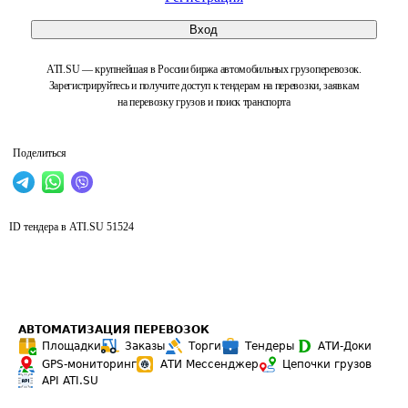
Вход
ATI.SU — крупнейшая в России биржа автомобильных грузоперевозок.
Зарегистрируйтесь и получите доступ к тендерам на перевозки, заявкам
на перевозку грузов и поиск транспорта
Поделиться
ID тендера в ATI.SU
51524
АВТОМАТИЗАЦИЯ ПЕРЕВОЗОК
Площадки
Заказы
Торги
Тендеры
АТИ-Доки
GPS-мониторинг
АТИ Мессенджер
Цепочки грузов
API ATI.SU