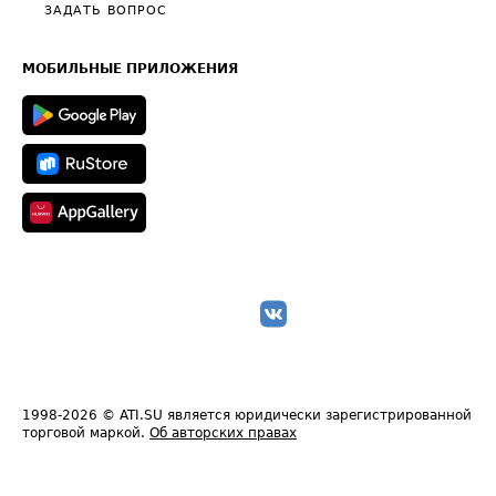
Полезное по перевозкам
Общие положения
ЗАДАТЬ ВОПРОС
Часто задаваемые вопросы (FAQ)
Карта сайта
Техническая информация
МОБИЛЬНЫЕ ПРИЛОЖЕНИЯ
1998-2026
© ATI.SU является юридически зарегистрированной
торговой маркой.
Об авторских правах