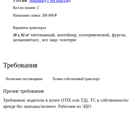
Маршрут на карте
3 553
км
Кол-во машин:
2
Начальная ставка:
300 000
₽
Варианты транспорта
тентованный, контейнер, изотермический, фургон,
20 т
,
92 м³
цельнометалл., все закр.+изотерм
Требования
Несколько поставщиков
Только собственный транспорт
Прочие требования
Требования: водители в штате (ГПХ или ТД), ТС в собственности/
аренде без экипажа/лизинге. Работаем по ЭДО.