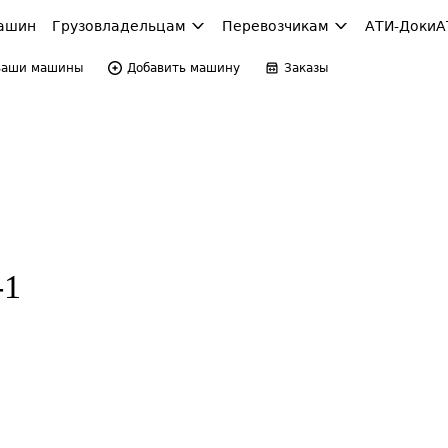
ашин
Грузовладельцам
Перевозчикам
АТИ-Доки
А
Ваши машины
Добавить машину
Заказы
-1