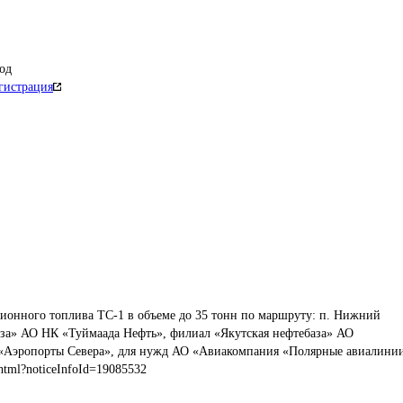
од
гистрация
ионного топлива ТС-1 в объеме до 35 тонн по маршруту: п. Нижний 
за» АО НК «Туймаада Нефть», филиал «Якутская нефтебаза» АО 
«Аэропорты Севера», для нужд АО «Авиакомпания «Полярные авиалини
html?noticeInfoId=19085532