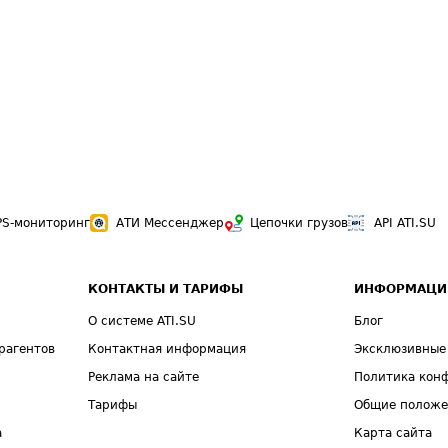
PS-мониторинг
АТИ Мессенджер
Цепочки грузов
API ATI.SU
КОНТАКТЫ И ТАРИФЫ
ИНФОРМАЦИ
О системе ATI.SU
Блог
рагентов
Контактная информация
Эксклюзивные
Реклама на сайте
Политика кон
Тарифы
Общие полож
а
Карта сайта