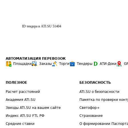
ID тендера в ATI.SU
51404
АВТОМАТИЗАЦИЯ ПЕРЕВОЗОК
Площадки
Заказы
Торги
Тендеры
АТИ-Доки
G
ПОЛЕЗНОЕ
БЕЗОПАСНОСТЬ
Расчет расстояний
ATI.SU о безопасности
Академия ATI.SU
Памятка по проверке конт
Звезды ATI.SU на вашем сайте
Светофор+
Индекс ATI.SU FTL РФ
Страхование
Средние ставки
О формировании Паспорт