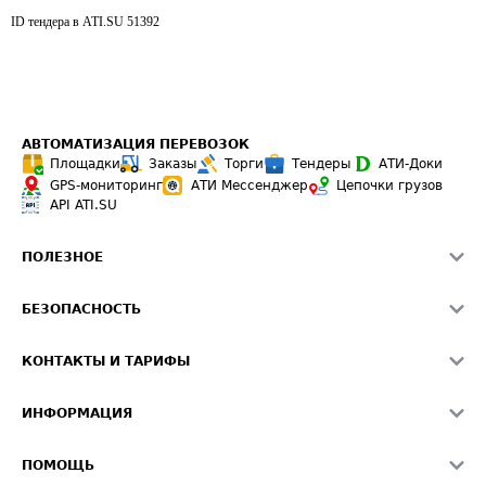
ID тендера в ATI.SU
51392
АВТОМАТИЗАЦИЯ ПЕРЕВОЗОК
Площадки
Заказы
Торги
Тендеры
АТИ-Доки
GPS-мониторинг
АТИ Мессенджер
Цепочки грузов
API ATI.SU
ПОЛЕЗНОЕ
Расчет расстояний
БЕЗОПАСНОСТЬ
Академия ATI.SU
ATI.SU о безопасности
Звезды ATI.SU на вашем сайте
КОНТАКТЫ И ТАРИФЫ
Памятка по проверке контрагентов
Индекс ATI.SU FTL РФ
О системе ATI.SU
Светофор+
Средние ставки
ИНФОРМАЦИЯ
Контактная информация
Страхование
Выгодные направления
Блог
Реклама на сайте
О формировании Паспорта
ПОМОЩЬ
Эксклюзивные материалы