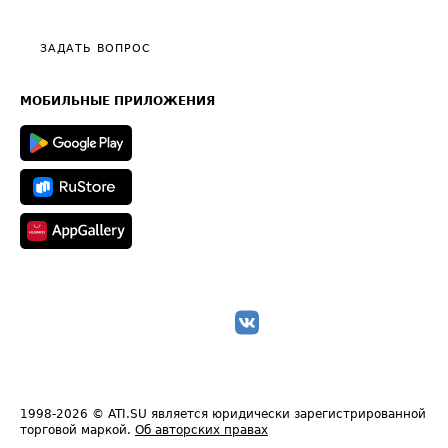
Тарифы
Видео по работе с ATI.SU
Политика конфиденциальности
Полезное по перевозкам
Общие положения
ЗАДАТЬ ВОПРОС
Часто задаваемые вопросы (FAQ)
Карта сайта
Техническая информация
МОБИЛЬНЫЕ ПРИЛОЖЕНИЯ
1998-2026
© ATI.SU является юридически зарегистрированной
торговой маркой.
Об авторских правах