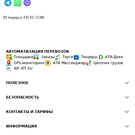
ID тендера в ATI.SU
51386
АВТОМАТИЗАЦИЯ ПЕРЕВОЗОК
Площадки
Заказы
Торги
Тендеры
АТИ-Доки
GPS-мониторинг
АТИ Мессенджер
Цепочки грузов
API ATI.SU
ПОЛЕЗНОЕ
Расчет расстояний
БЕЗОПАСНОСТЬ
Академия ATI.SU
ATI.SU о безопасности
Звезды ATI.SU на вашем сайте
КОНТАКТЫ И ТАРИФЫ
Памятка по проверке контрагентов
Индекс ATI.SU FTL РФ
О системе ATI.SU
Светофор+
Средние ставки
ИНФОРМАЦИЯ
Контактная информация
Страхование
Выгодные направления