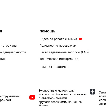
Я
ПОМОЩЬ
Видео по работе с ATI.SU
 материалы
Полезное по перевозкам
фиденциальности
Часто задаваемые вопросы (FAQ)
ения
Техническая информация
ЗАДАТЬ ВОПРОС
Экспертные материалы
Узна
и новости обо всем, что связано
инструкциями
возм
с автомобильными
ервисом
свеж
грузоперевозками, на нашем
логи
Дзене