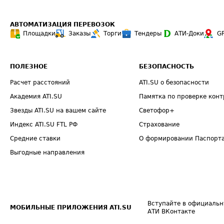
АВТОМАТИЗАЦИЯ ПЕРЕВОЗОК
Площадки
Заказы
Торги
Тендеры
АТИ-Доки
G
ПОЛЕЗНОЕ
БЕЗОПАСНОСТЬ
Расчет расстояний
ATI.SU о безопасности
Академия ATI.SU
Памятка по проверке конт
Звезды ATI.SU на вашем сайте
Светофор+
Индекс ATI.SU FTL РФ
Страхование
Средние ставки
О формировании Паспорт
Выгодные направления
Вступайте в официальн
МОБИЛЬНЫЕ ПРИЛОЖЕНИЯ ATI.SU
АТИ ВКонтакте