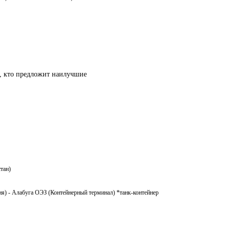
т, кто предложит наилучшие
тан)
я) - Алабуга ОЭЗ (Контейнерный терминал) *танк-контейнер