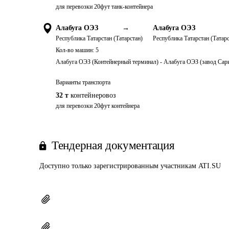
для перевозки 20фут танк-контейнера
Алабуга ОЭЗ
→
Алабуга ОЭЗ
Республика Татарстан (Татарстан)
Республика Татарстан (Татарс
Кол-во машин:
5
Алабуга ОЭЗ (Контейнерный терминал) - Алабуга ОЭЗ (завод Сари
Варианты транспорта
32 т
контейнеровоз
для перевозки 20фут контейнера
Тендерная документация
Доступно только зарегистрированным участникам ATI.SU