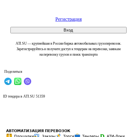
Регистрация
Вход
ATI.SU — крупнейшая в России биржа автомобильных грузоперевозок.
Зарегистрируйтесь и получите доступ к тендерам на перевозки, заявкам
на перевозку грузов и поиск транспорта
Поделиться
ID тендера в ATI.SU
51359
АВТОМАТИЗАЦИЯ ПЕРЕВОЗОК
Площадки
Заказы
Торги
Тендеры
АТИ-Доки