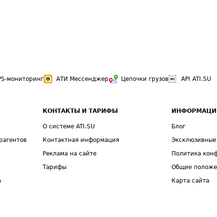
PS-мониторинг
АТИ Мессенджер
Цепочки грузов
API ATI.SU
КОНТАКТЫ И ТАРИФЫ
ИНФОРМАЦИ
О системе ATI.SU
Блог
рагентов
Контактная информация
Эксклюзивные
Реклама на сайте
Политика кон
Тарифы
Общие полож
а
Карта сайта