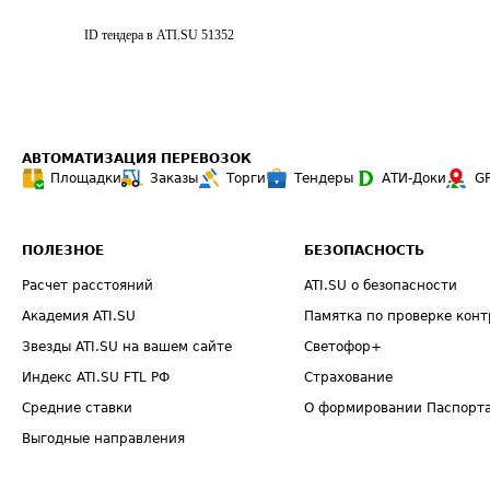
ID тендера в ATI.SU
51352
АВТОМАТИЗАЦИЯ ПЕРЕВОЗОК
Площадки
Заказы
Торги
Тендеры
АТИ-Доки
G
ПОЛЕЗНОЕ
БЕЗОПАСНОСТЬ
Расчет расстояний
ATI.SU о безопасности
Академия ATI.SU
Памятка по проверке конт
Звезды ATI.SU на вашем сайте
Светофор+
Индекс ATI.SU FTL РФ
Страхование
Средние ставки
О формировании Паспорт
Выгодные направления