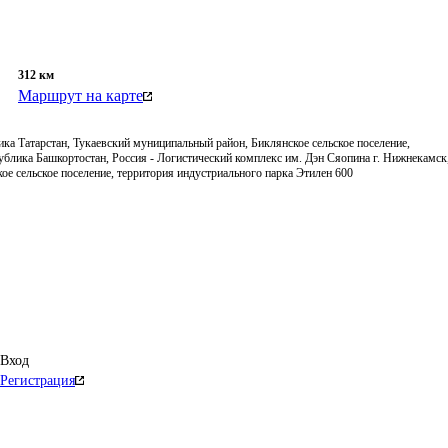
312
км
Маршрут на карте
ка Татарстан, Тукаевский муниципальный район, Биклянское сельское поселение,
ублика Башкортостан, Россия - Логистический комплекс им. Дэн Сяопина г. Нижнекамск
ое сельское поселение, территория индустриального парка Этилен 600
Вход
Регистрация