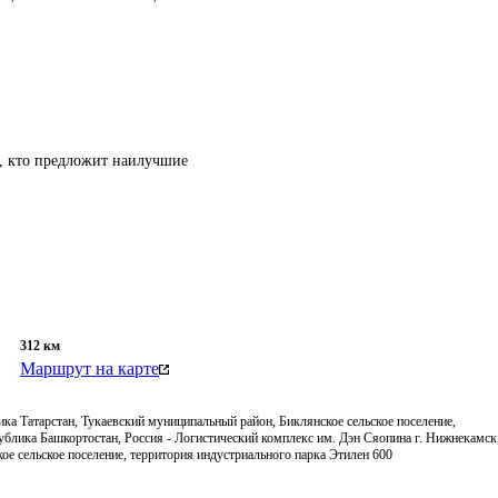
т, кто предложит наилучшие
312
км
Маршрут на карте
ка Татарстан, Тукаевский муниципальный район, Биклянское сельское поселение,
ублика Башкортостан, Россия - Логистический комплекс им. Дэн Сяопина г. Нижнекамск
ое сельское поселение, территория индустриального парка Этилен 600