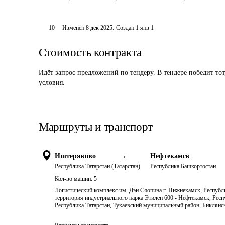
10
Изменён
8 дек 2025
.
Создан
1 янв 1
Стоимость контракта
Идёт запрос предложений по тендеру. В тендере победит то
условия.
Маршруты и транспорт
Иштеряково
→
Нефтекамск
Республика Татарстан (Татарстан)
Республика Башкортостан
Кол-во машин:
5
Логистический комплекс им. Дэн Сяопина г. Нижнекамск, Республи
территория индустриального парка Этилен 600 - Нефтекамск, Респ
Республика Татарстан, Тукаевский муниципальный район, Биклянск