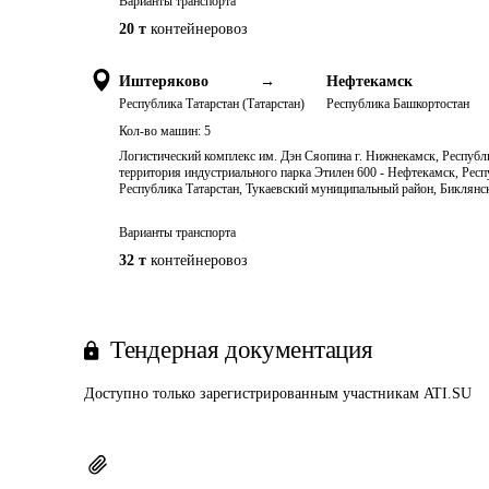
Варианты транспорта
20 т
контейнеровоз
Иштеряково
→
Нефтекамск
Республика Татарстан (Татарстан)
Республика Башкортостан
Кол-во машин:
5
Логистический комплекс им. Дэн Сяопина г. Нижнекамск, Республи
территория индустриального парка Этилен 600 - Нефтекамск, Респ
Республика Татарстан, Тукаевский муниципальный район, Биклянск
Варианты транспорта
32 т
контейнеровоз
Тендерная документация
Доступно только зарегистрированным участникам ATI.SU