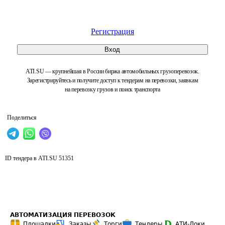
Регистрация
Вход
ATI.SU — крупнейшая в России биржа автомобильных грузоперевозок.
Зарегистрируйтесь и получите доступ к тендерам на перевозки, заявкам
на перевозку грузов и поиск транспорта
Поделиться
ID тендера в ATI.SU
51351
АВТОМАТИЗАЦИЯ ПЕРЕВОЗОК
Площадки
Заказы
Торги
Тендеры
АТИ-Доки