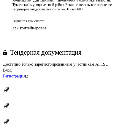
комплекс им. Дэн Сяопина г. Нижнекамск, Республика Татарстан,
Тукаевский муниципальный район, Биклянское сельское поселение,
территория индустриального парка Этилен 600
Варианты транспорта
контейнеровоз
32 т
Тендерная документация
Доступно только зарегистрированным участникам ATI.SU
Вход
Регистрация