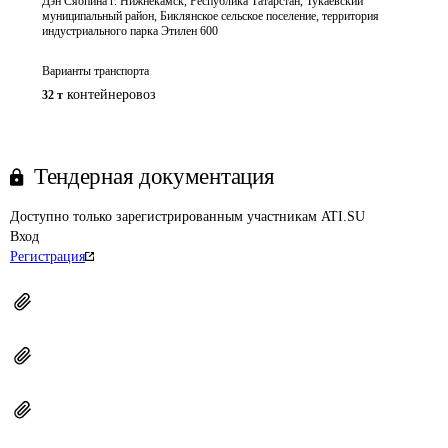
Дэн Сяопина г. Нижнекамск, Республика Татарстан, Тукаевский
муниципальный район, Биклянское сельское поселение, территория
индустриального парка Этилен 600
Варианты транспорта
контейнеровоз
32 т
Тендерная документация
Доступно только зарегистрированным участникам ATI.SU
Вход
Регистрация