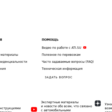
Я
ПОМОЩЬ
Видео по работе с ATI.SU
 материалы
Полезное по перевозкам
фиденциальности
Часто задаваемые вопросы (FAQ)
ения
Техническая информация
ЗАДАТЬ ВОПРОС
Экспертные материалы
Узна
и новости обо всем, что связано
инструкциями
возм
с автомобильными