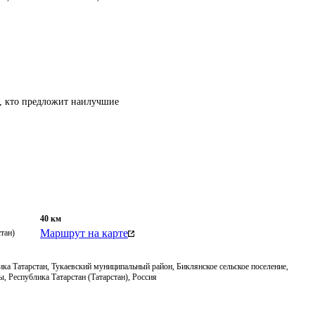
т, кто предложит наилучшие
40
км
Маршрут на карте
тан)
ка Татарстан, Тукаевский муниципальный район, Биклянское сельское поселение,
, Республика Татарстан (Татарстан), Россия