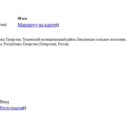
40
км
Маршрут на карте
тан)
ка Татарстан, Тукаевский муниципальный район, Биклянское сельское поселение,
, Республика Татарстан (Татарстан), Россия
Вход
Регистрация