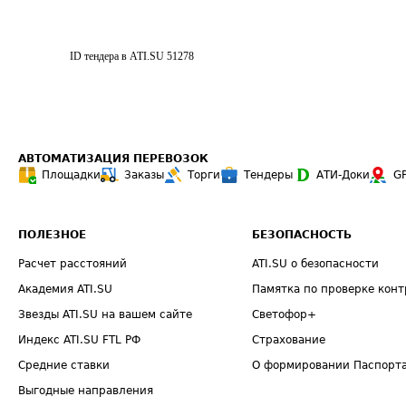
ID тендера в ATI.SU
51278
АВТОМАТИЗАЦИЯ ПЕРЕВОЗОК
Площадки
Заказы
Торги
Тендеры
АТИ-Доки
G
ПОЛЕЗНОЕ
БЕЗОПАСНОСТЬ
Расчет расстояний
ATI.SU о безопасности
Академия ATI.SU
Памятка по проверке конт
Звезды ATI.SU на вашем сайте
Светофор+
Индекс ATI.SU FTL РФ
Страхование
Средние ставки
О формировании Паспорт
Выгодные направления