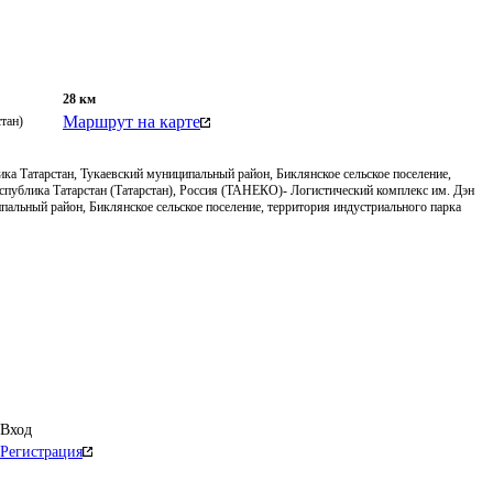
28
км
Маршрут на карте
тан)
ка Татарстан, Тукаевский муниципальный район, Биклянское сельское поселение,
еспублика Татарстан (Татарстан), Россия (ТАНЕКО)- Логистический комплекс им. Дэн
пальный район, Биклянское сельское поселение, территория индустриального парка
Вход
Регистрация