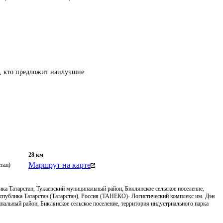
т, кто предложит наилучшие
28
км
Маршрут на карте
тан)
ка Татарстан, Тукаевский муниципальный район, Биклянское сельское поселение,
еспублика Татарстан (Татарстан), Россия (ТАНЕКО)- Логистический комплекс им. Дэн
пальный район, Биклянское сельское поселение, территория индустриального парка