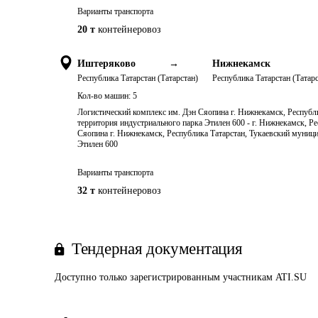
Варианты транспорта
20 т
контейнеровоз
Иштеряково
→
Нижнекамск
Республика Татарстан (Татарстан)
Республика Татарстан (Татарс
Кол-во машин:
5
Логистический комплекс им. Дэн Сяопина г. Нижнекамск, Республи
территория индустриального парка Этилен 600 - г. Нижнекамск, Р
Сяопина г. Нижнекамск, Республика Татарстан, Тукаевский муници
Этилен 600
Варианты транспорта
32 т
контейнеровоз
Тендерная документация
Доступно только зарегистрированным участникам ATI.SU