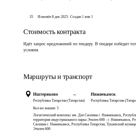
35
Изменён
8 дек 2025
.
Создан
1 янв 1
Стоимость контракта
Идёт запрос предложений по тендеру. В тендере победит то
условия.
Маршруты и транспорт
Иштеряково
→
Нижнекамск
Республика Татарстан (Татарстан)
Республика Татарстан (Татарс
Кол-во машин:
5
Логистический комплекс им. Дэн Сяопина г. Нижнекамск, Республи
территория индустриального парка Этилен 600 - г. Нижнекамск, Р
Сяопина г. Нижнекамск, Республика Татарстан, Тукаевский муници
Этилен 600