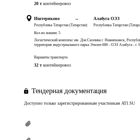
20 т
контейнеровоз
Иштеряково
→
Алабуга ОЭЗ
Республика Татарстан (Татарстан)
Республика Татарстан (Татарс
Кол-во машин:
5
Логистический комплекс им. Дэн Сяопина г. Нижнекамск, Республи
территория индустриального парка Этилен 600 - ОЭЗ Алабуга - г.
Варианты транспорта
32 т
контейнеровоз
Тендерная документация
Доступно только зарегистрированным участникам ATI.SU