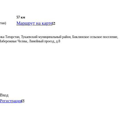
57
км
Маршрут на карте
тан)
ка Татарстан, Тукаевский муниципальный район, Биклянское сельское поселение,
 Набережные Челны, Линейный проезд, д.8
Вход
Регистрация