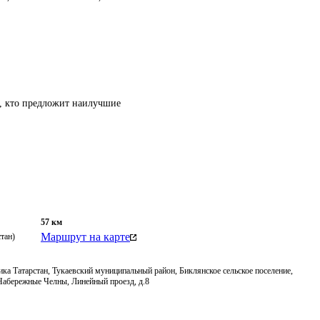
т, кто предложит наилучшие
57
км
Маршрут на карте
тан)
ка Татарстан, Тукаевский муниципальный район, Биклянское сельское поселение,
 Набережные Челны, Линейный проезд, д.8