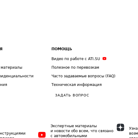
Я
ПОМОЩЬ
Видео по работе с ATI.SU
 материалы
Полезное по перевозкам
фиденциальности
Часто задаваемые вопросы (FAQ)
ения
Техническая информация
ЗАДАТЬ ВОПРОС
Экспертные материалы
Узна
и новости обо всем, что связано
инструкциями
возм
с автомобильными