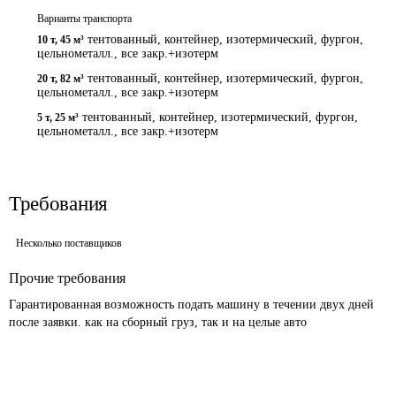
Варианты транспорта
тентованный, контейнер, изотермический, фургон,
10 т
,
45 м³
цельнометалл., все закр.+изотерм
тентованный, контейнер, изотермический, фургон,
20 т
,
82 м³
цельнометалл., все закр.+изотерм
тентованный, контейнер, изотермический, фургон,
5 т
,
25 м³
цельнометалл., все закр.+изотерм
Требования
Несколько поставщиков
Прочие требования
Гарантированная возможность подать машину в течении двух дней 
после заявки. как на сборный груз, так и на целые авто