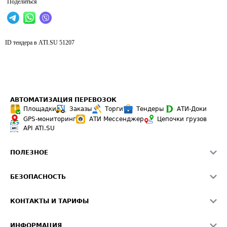
Поделиться
ID тендера в ATI.SU
51207
АВТОМАТИЗАЦИЯ ПЕРЕВОЗОК
Площадки
Заказы
Торги
Тендеры
АТИ-Доки
GPS-мониторинг
АТИ Мессенджер
Цепочки грузов
API ATI.SU
ПОЛЕЗНОЕ
Расчет расстояний
БЕЗОПАСНОСТЬ
Академия ATI.SU
ATI.SU о безопасности
Звезды ATI.SU на вашем сайте
КОНТАКТЫ И ТАРИФЫ
Памятка по проверке контрагентов
Индекс ATI.SU FTL РФ
О системе ATI.SU
Светофор+
Средние ставки
ИНФОРМАЦИЯ