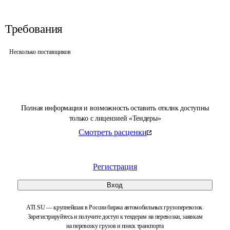
Требования
Несколько поставщиков
Полная информация и возможность оставить отклик доступны
только с лицензией «Тендеры»
Смотреть расценки
Регистрация
Вход
ATI.SU — крупнейшая в России биржа автомобильных грузоперевозок.
Зарегистрируйтесь и получите доступ к тендерам на перевозки, заявкам
на перевозку грузов и поиск транспорта