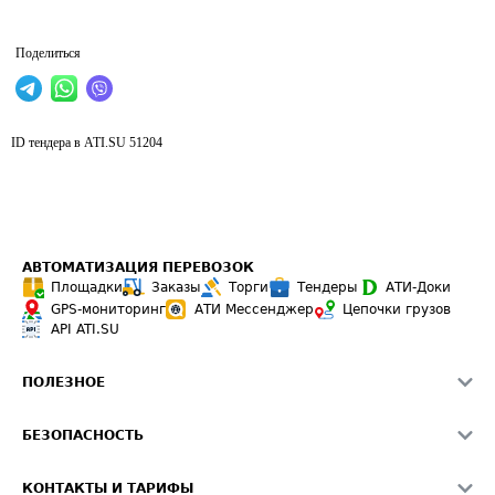
Поделиться
ID тендера в ATI.SU
51204
АВТОМАТИЗАЦИЯ ПЕРЕВОЗОК
Площадки
Заказы
Торги
Тендеры
АТИ-Доки
GPS-мониторинг
АТИ Мессенджер
Цепочки грузов
API ATI.SU
ПОЛЕЗНОЕ
Расчет расстояний
БЕЗОПАСНОСТЬ
Академия ATI.SU
ATI.SU о безопасности
Звезды ATI.SU на вашем сайте
КОНТАКТЫ И ТАРИФЫ