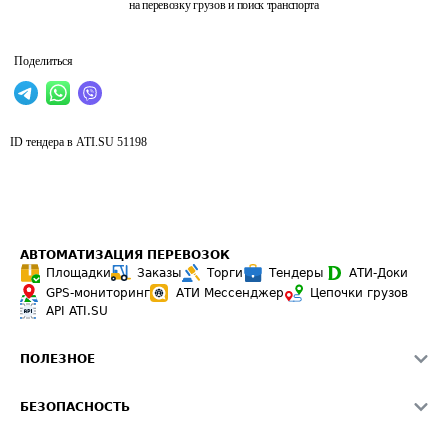
на перевозку грузов и поиск транспорта
Поделиться
ID тендера в ATI.SU
51198
АВТОМАТИЗАЦИЯ ПЕРЕВОЗОК
Площадки
Заказы
Торги
Тендеры
АТИ-Доки
GPS-мониторинг
АТИ Мессенджер
Цепочки грузов
API ATI.SU
ПОЛЕЗНОЕ
Расчет расстояний
БЕЗОПАСНОСТЬ
Академия ATI.SU
ATI.SU о безопасности
Звезды ATI.SU на вашем сайте