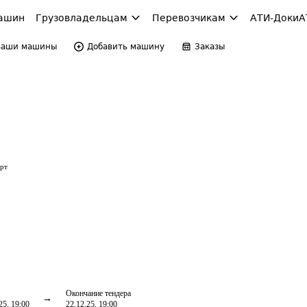
ашин
Грузовладельцам
Перевозчикам
АТИ-Доки
А
Ваши машины
Добавить машину
Заказы
орт
Окончание тендера
25, 19:00
22.12.25, 19:00