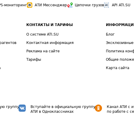
PS-мониторинг
АТИ Мессенджер
Цепочки грузов
API ATI.SU
КОНТАКТЫ И ТАРИФЫ
ИНФОРМАЦИ
О системе ATI.SU
Блог
рагентов
Контактная информация
Эксклюзивные
Реклама на сайте
Политика кон
Тарифы
Общие полож
а
Карта сайта
ую группу
Вступайте в официальную группу
Канал АТИ с 
АТИ в Одноклассниках
по работе с с