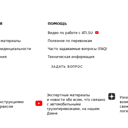
Я
ПОМОЩЬ
Видео по работе с ATI.SU
 материалы
Полезное по перевозкам
фиденциальности
Часто задаваемые вопросы (FAQ)
ения
Техническая информация
ЗАДАТЬ ВОПРОС
Экспертные материалы
Узна
и новости обо всем, что связано
инструкциями
возм
с автомобильными
ервисом
свеж
грузоперевозками, на нашем
логи
Дзене