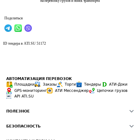
на перевозку грузов и поиск транспорта
Поделиться
ID тендера в ATI.SU
51172
АВТОМАТИЗАЦИЯ ПЕРЕВОЗОК
Площадки
Заказы
Торги
Тендеры
АТИ-Доки
GPS-мониторинг
АТИ Мессенджер
Цепочки грузов
API ATI.SU
ПОЛЕЗНОЕ
Расчет расстояний
БЕЗОПАСНОСТЬ
Академия ATI.SU
ATI.SU о безопасности
Звезды ATI.SU на вашем сайте